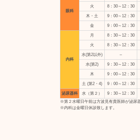
火
8：30～12：30
眼科
木・土
9：00～12：30
金
9：00～12：30
月
8：30～12：30
火
8：30～12：30
水(第2以外)
–
内科
水(第2)
9：30～12：30
木
9：00～12：30
土 (第2・4)
9：00～12：30
泌尿器科
水（第２）
9：30～12：30
※第２水曜日午前は方波見有貴医師が泌尿
※内科は金曜日休診致します。