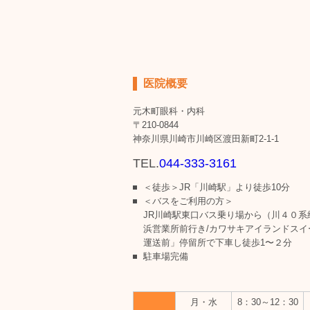
医院概要
元木町眼科・内科
〒210-0844
神奈川県川崎市川崎区渡田新町2-1-1
TEL.
044-333-3161
＜徒歩＞JR「川崎駅」より徒歩10分
＜バスをご利用の方＞
JR川崎駅東口バス乗り場から（川４０系統
浜営業所前行き/カワサキアイランドスイ
運送前」停留所で下車し徒歩1〜２分
駐車場完備
月・水
8：30～12：30