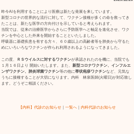
昨今AIを利用することにより医療は新たな発展を来しています。
新型コロナの世界的な流行に対して、ワクチン接種が多くの命を救ってき
たことは、新たな医学の方向付けを示していると考えられます。
当院では、従来の治療医学からさらに予防医学へと軸足を進化させ、ワク
チンを中心とした外来を開始することといたしました。
呼吸器に基礎疾患を有する方々、６０歳以上の高齢者等を肺炎から守るた
めにいろいろなワクチンが作られ利用されるようになってきました。
この度、
ＲＳウイルスに対するワクチン
が承認されたのを機に、当院でも
１月１６日より 開始いたします。また、
新型コロナワクチン、インフルエ
ンザワクチン、
肺炎球菌ワクチン
等の他に
帯状疱疹ワクチン
など、元気な
うちに接種することが大切になります。内科 林泉医師(火曜日)が対応致し
ます。どうぞご相談ください。
【内科】代診のお知らせ
｜
一覧へ
｜
内科代診のお知らせ