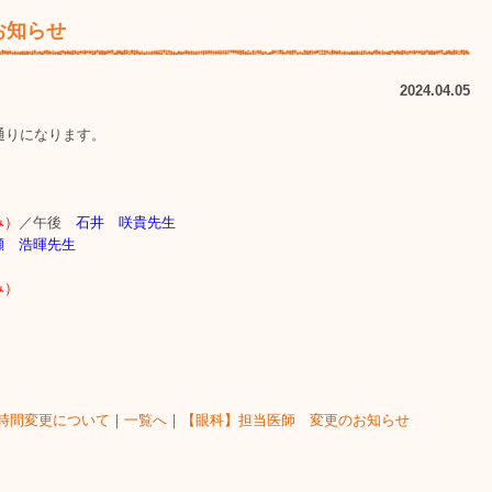
お知らせ
2024.04.05
通りになります。
み）
／午後
石井 咲貴先生
瀬 浩暉先生
み）
時間変更について
｜
一覧へ
｜
【眼科】担当医師 変更のお知らせ